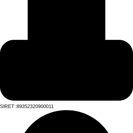
SIRET :89352320900011