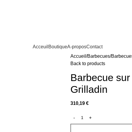
Acceuil
Boutique
A-propos
Contact
Accueil
Barbecues
Barbecue
Back to products
Barbecue sur 
Grilladin
310,19
€