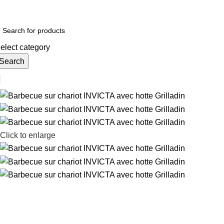
Livraison gratuite dans toute la France
elect category
Search
Click to enlarge